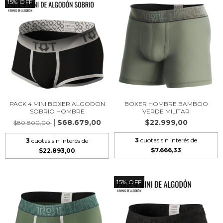
15
%
OFF
PACK 4 MINI BOXER ALGODON
BOXER HOMBRE BAMBOO
SOBRIO HOMBRE
VERDE MILITAR
$68.679,00
$22.999,00
$80.800,00
3
cuotas sin interés de
3
cuotas sin interés de
$7.666,33
$22.893,00
15
%
OFF