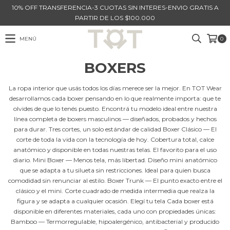
10% OFF TRANSFERENCIA-3 CUOTAS SIN INTERES-ENVIO GRATIS A
PARTIR DE LOS $100.000
MENÚ
0
BOXERS
La ropa interior que usás todos los días merece ser la mejor. En TOT Wear
desarrollamos cada boxer pensando en lo que realmente importa: que te
olvides de que lo tenés puesto. Encontrá tu modelo ideal entre nuestra
línea completa de boxers masculinos — diseñados, probados y hechos
para durar. Tres cortes, un solo estándar de calidad Boxer Clásico — El
corte de toda la vida con la tecnología de hoy. Cobertura total, calce
anatómico y disponible en todas nuestras telas. El favorito para el uso
diario. Mini Boxer — Menos tela, más libertad. Diseño mini anatómico
que se adapta a tu silueta sin restricciones. Ideal para quien busca
comodidad sin renunciar al estilo. Boxer Trunk — El punto exacto entre el
clásico y el mini. Corte cuadrado de medida intermedia que realza la
figura y se adapta a cualquier ocasión. Elegí tu tela Cada boxer está
disponible en diferentes materiales, cada uno con propiedades únicas:
Bamboo — Termorregulable, hipoalergénico, antibacterial y producido