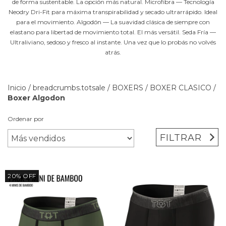
de forma sustentable. La opción más natural. Microfibra — Tecnología
Neodry Dri-Fit para máxima transpirabilidad y secado ultrarrápido. Ideal
para el movimiento. Algodón — La suavidad clásica de siempre con
elastano para libertad de movimiento total. El más versátil. Seda Fría —
Ultraliviano, sedoso y fresco al instante. Una vez que lo probás no volvés
atrás.
Inicio
/
breadcrumbs.totsale
/
BOXERS
/
BOXER CLASICO
/
Boxer Algodon
Ordenar por
FILTRAR
20
%
OFF