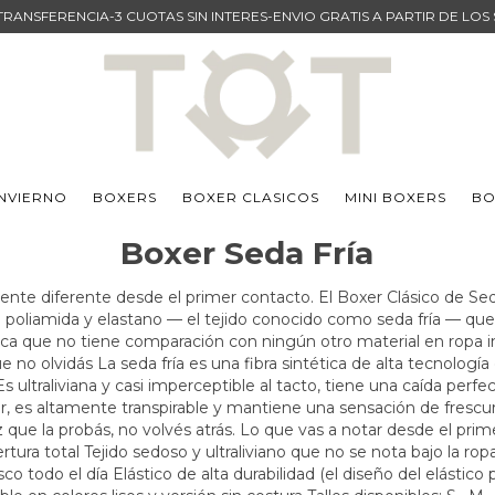
TRANSFERENCIA-3 CUOTAS SIN INTERES-ENVIO GRATIS A PARTIR DE LOS
INVIERNO
BOXERS
BOXER CLASICOS
MINI BOXERS
BO
Boxer Seda Fría
ente diferente desde el primer contacto. El Boxer Clásico de Se
poliamida y elastano — el tejido conocido como seda fría — que
esca que no tiene comparación con ningún otro material en ropa i
ue no olvidás La seda fría es una fibra sintética de alta tecnologí
Es ultraliviana y casi imperceptible al tacto, tiene una caída perf
r, es altamente transpirable y mantiene una sensación de frescu
z que la probás, no volvés atrás. Lo que vas a notar desde el prim
ura total Tejido sedoso y ultraliviano que no se nota bajo la ropa 
o todo el día Elástico de alta durabilidad (el diseño del elástico