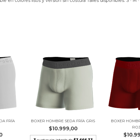
e en colores lisos y versión sin costura Talles disponibles: S · M · 
DA FRÍA
BOXER HOMBRE SEDA FRÍA GRIS
BOXER HOMBR
RO
$10.999,00
0
$10.9
3
cuotas sin interés de
$3.666,33