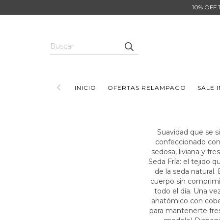
10% OFF 
INICIO
OFERTAS RELAMPAGO
SALE 
Suavidad que se si
confeccionado con 
sedosa, liviana y fr
Seda Fría: el tejido q
de la seda natural. 
cuerpo sin comprimi
todo el día. Una ve
anatómico con cobert
para mantenerte fresc