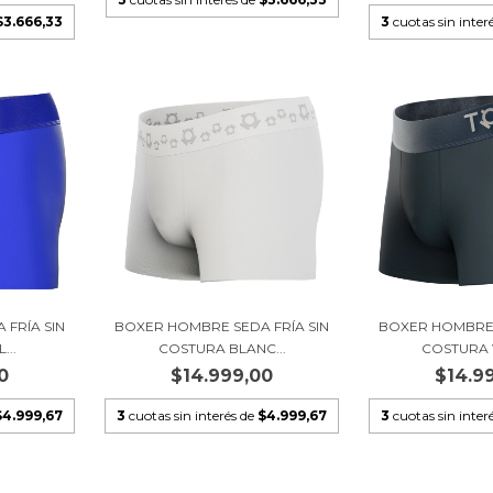
$3.666,33
3
cuotas sin inter
FRÍA SIN
BOXER HOMBRE SEDA FRÍA SIN
BOXER HOMBRE 
...
COSTURA BLANC...
COSTURA 
0
$14.999,00
$14.9
$4.999,67
3
cuotas sin interés de
$4.999,67
3
cuotas sin inter