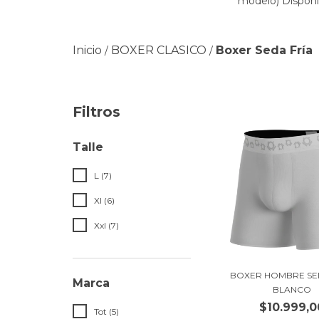
modelo) Disponibl
Inicio
BOXER CLASICO
Boxer Seda Fría
/
/
Filtros
Talle
L (7)
Xl (6)
Xxl (7)
BOXER HOMBRE SE
Marca
BLANCO
$10.999,0
Tot (5)