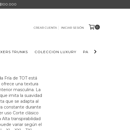
 $100.000
0
CREAR CUENTA
INICIAR SESIÓN
XERS TRUNKS
COLECCION LUXURY
PACKS BOXERS
ELL
da Fría de TOT está
 ofrece una textura
nterior masculina. La
a que imita la suavidad
ecta que se adapta al
ra constante durante
er uso Corte clásico
Alta transpirabilidad
 puede variar según el