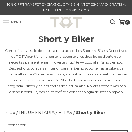
10% OFF TRANSFERENCIA-3 CUOTAS SIN INTERES-ENVIO GRATIS A
PARTIR DE LOS $100.000
MENÚ
0
Short y Biker
Comodidad y estilo de cintura para abajo. Los Shorts y Bikers Deportivos
de TOT Wear tienen el corte, el soporte y los detalles de diseño que
necesitás para entrenar, moverte y lucirte — todo al mismo tiempo.
Desde shorts con calza interior para máximo soporte hasta bikers de
cintura alta que afirman y estilizan, encontrá tu modelo ideal. Lo que vas
a encontrar en esta colección Shorts deportivos con calza interior
integrada-Bikers y calzas cortas de cintura alta-Polleras deportivas con
diseño bicolor-Tejidos de microfibra con tecnología de secado rápido
Inicio
/
INDUMENTARIA
/
ELLAS
/
Short y Biker
Ordenar por