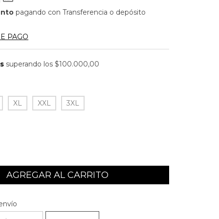
ento
pagando con Transferencia o depósito
DE PAGO
is
superando los
$100.000,00
XL
XXL
3XL
l CP:
CAMBIAR CP
envío