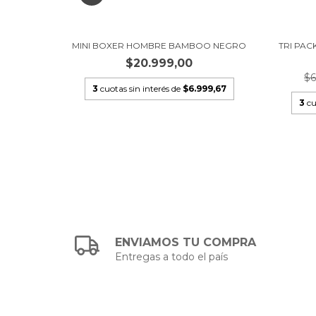
O NEGRO
MINI BOXER HOMBRE BAMBOO NEGRO
TRI PAC
$20.999,00
$6
3
cuotas sin interés de
$6.999,67
9,67
3
cu
ENVIAMOS TU COMPRA
Entregas a todo el país