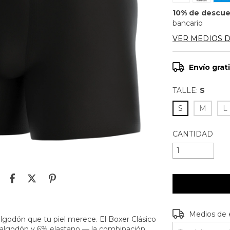
10% de descu
bancario
VER MEDIOS 
Envío grat
TALLE:
S
S
M
L
CANTIDAD
Entregas para e
Medios de 
algodón que tu piel merece. El Boxer Clásico
algodón y 6% elastano — la combinación