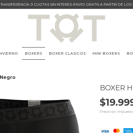
TRANSFERENCIA-3 CUOTAS SIN INTERES-ENVIO GRATIS A PARTIR DE LOS
INVIERNO
BOXERS
BOXER CLASICOS
MINI BOXERS
BO
 Negro
BOXER 
$19.99
Precio sin impuest