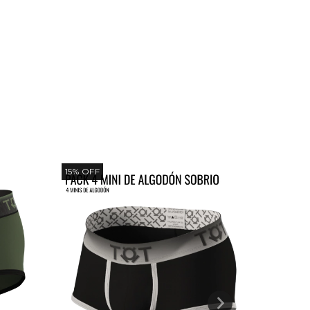
15
%
OFF