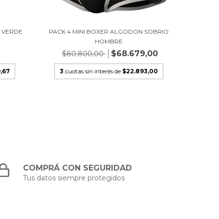
 VERDE
PACK 4 MINI BOXER ALGODON SOBRIO
MINI B
HOMBRE
$68.679,00
$80.800,00
,67
3
cuotas sin interés de
$22.893,00
3
cu
COMPRÁ CON SEGURIDAD
Tus datos siempre protegidos