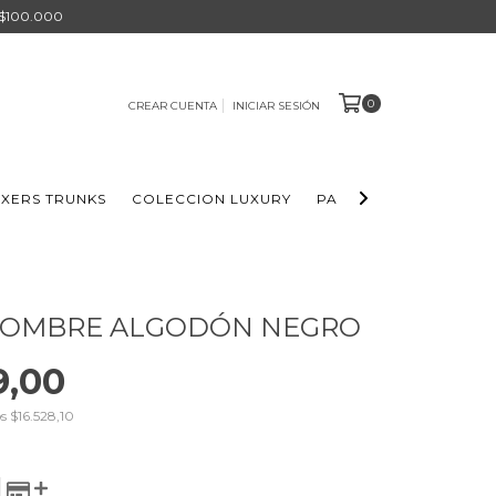
 $100.000
0
CREAR CUENTA
INICIAR SESIÓN
XERS TRUNKS
COLECCION LUXURY
PACKS BOXERS
ELL
HOMBRE ALGODÓN NEGRO
9,00
os
$16.528,10