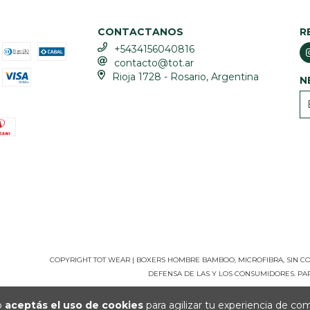
CONTACTANOS
R
+5434156040816
contacto@tot.ar
Rioja 1728 - Rosario, Argentina
N
COPYRIGHT TOT WEAR | BOXERS HOMBRE BAMBOO, MICROFIBRA, SIN COS
DEFENSA DE LAS Y LOS CONSUMIDORES. P
io
aceptás el uso de cookies
para agilizar tu experiencia de co