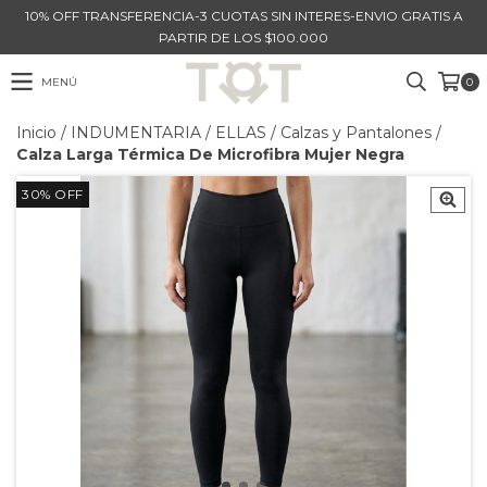
10% OFF TRANSFERENCIA-3 CUOTAS SIN INTERES-ENVIO GRATIS A
PARTIR DE LOS $100.000
MENÚ
0
Inicio
/
INDUMENTARIA
/
ELLAS
/
Calzas y Pantalones
/
Calza Larga Térmica De Microfibra Mujer Negra
30
%
OFF