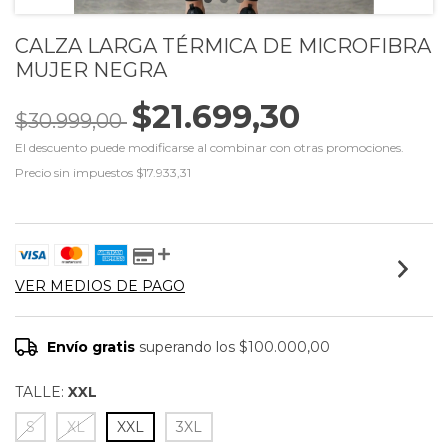
CALZA LARGA TÉRMICA DE MICROFIBRA
MUJER NEGRA
$21.699,30
$30.999,00
El descuento puede modificarse al combinar con otras promociones.
Precio sin impuestos
$17.933,31
VER MEDIOS DE PAGO
Envío gratis
superando los
$100.000,00
TALLE:
XXL
S
XL
XXL
3XL