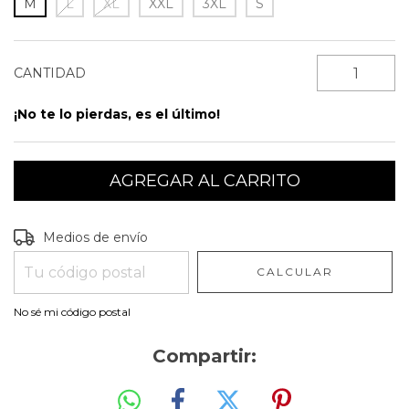
M
L
XL
XXL
3XL
S
CANTIDAD
¡No te lo pierdas, es el último!
Entregas para el CP:
CAMBIAR CP
Medios de envío
CALCULAR
No sé mi código postal
Compartir: