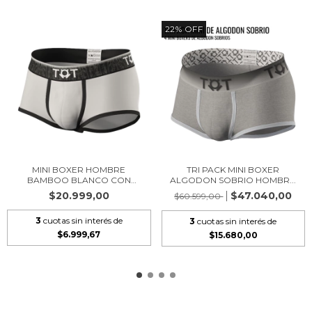
22
%
OFF
MINI BOXER HOMBRE
TRI PACK MINI BOXER
BAMBOO BLANCO CON
ALGODON SOBRIO HOMBR...
NEGR...
$20.999,00
$47.040,00
$60.599,00
3
cuotas sin interés de
3
cuotas sin interés de
$6.999,67
$15.680,00