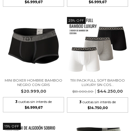
$6.999,67
$6.999,67
25
%
OFF
MINI BOXER HOMBRE BAMBOO
TRI PACK FULL SOFT BAMBOO
NEGRO CON GRIS
LUXURY SIN COS...
$20.999,00
$44.250,00
$59.000,00
3
cuotas sin interés de
3
cuotas sin interés de
$6.999,67
$14.750,00
15
%
OFF