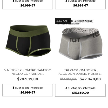
3
cuotas sin interés de
3
cuotas sin interés de
$6.999,67
$6.999,67
22
%
OFF
MINI BOXER HOMBRE BAMBOO
TRI PACK MINI BOXER
NEGRO CON VERDE...
ALGODON SOBRIO HOMBR...
$20.999,00
$47.040,00
$60.599,00
3
cuotas sin interés de
3
cuotas sin interés de
$6.999,67
$15.680,00