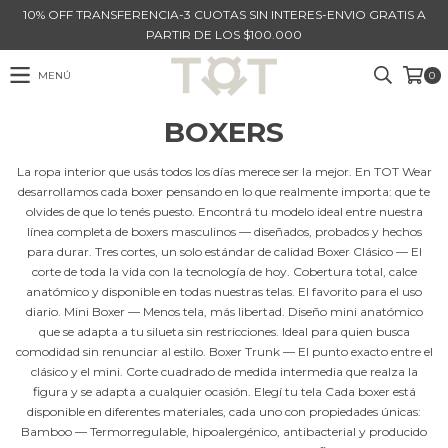
10% OFF TRANSFERENCIA-3 CUOTAS SIN INTERES-ENVIO GRATIS A
PARTIR DE LOS $100.000
MENÚ
0
BOXERS
La ropa interior que usás todos los días merece ser la mejor. En TOT Wear
desarrollamos cada boxer pensando en lo que realmente importa: que te
olvides de que lo tenés puesto. Encontrá tu modelo ideal entre nuestra
línea completa de boxers masculinos — diseñados, probados y hechos
para durar. Tres cortes, un solo estándar de calidad Boxer Clásico — El
corte de toda la vida con la tecnología de hoy. Cobertura total, calce
anatómico y disponible en todas nuestras telas. El favorito para el uso
diario. Mini Boxer — Menos tela, más libertad. Diseño mini anatómico
que se adapta a tu silueta sin restricciones. Ideal para quien busca
comodidad sin renunciar al estilo. Boxer Trunk — El punto exacto entre el
clásico y el mini. Corte cuadrado de medida intermedia que realza la
figura y se adapta a cualquier ocasión. Elegí tu tela Cada boxer está
disponible en diferentes materiales, cada uno con propiedades únicas:
Bamboo — Termorregulable, hipoalergénico, antibacterial y producido