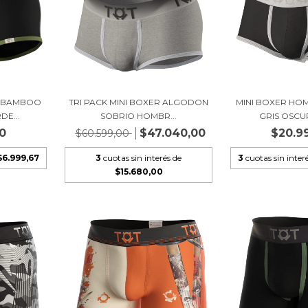
E BAMBOO
TRI PACK MINI BOXER ALGODON
MINI BOXER H
E...
SOBRIO HOMBR...
GRIS OSCU
0
$47.040,00
$20.9
$60.599,00
$6.999,67
3
cuotas sin interés de
3
cuotas sin inter
$15.680,00