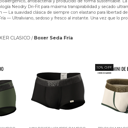
poalergénico, antibacterial y producido de forma sustentable. La
logía Neodry Dri-Fit para máxima transpirabilidad y secado ultrarrá
— La suavidad clásica de siempre con elastano para libertad de
Fría — Ultraliviano, sedoso y fresco al instante. Una vez que lo pro
XER CLASICO
Boxer Seda Fría
/
10
%
OFF