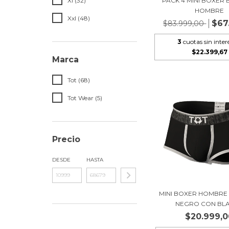
Xl (32)
PACK 4 MINI BOXE
HOMBRE
Xxl (48)
$67
$83.999,00
3
cuotas sin inter
$22.399,67
Marca
Tot (68)
Tot Wear (5)
Precio
DESDE
HASTA
MINI BOXER HOMBR
NEGRO CON BLAN
$20.999,0