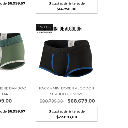
és de
$6.999,67
3
cuotas sin interés de
$14.750,00
15
%
OFF
OMBRE BAMBOO
PACK 4 MINI BOXER ALGODON
TAR C...
SURTIDO HOMBRE
99,00
$68.679,00
$80.799,00
és de
$6.999,67
3
cuotas sin interés de
$22.893,00