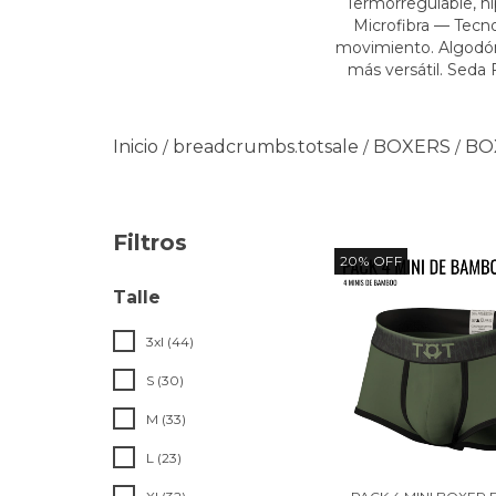
Termorregulable, hi
Microfibra — Tecno
movimiento. Algodón 
más versátil. Seda 
Inicio
breadcrumbs.totsale
BOXERS
BO
/
/
/
Filtros
20
%
OFF
Talle
3xl (44)
S (30)
M (33)
L (23)