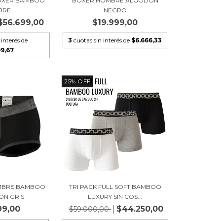
 BOXER BAMBOO
BOXER HOMBRE ALGODÓN
BRE
NEGRO
$56.699,00
$19.999,00
 interés de
3
cuotas sin interés de
$6.666,33
99,67
25
%
OFF
OMBRE BAMBOO
TRI PACK FULL SOFT BAMBOO
ON GRIS
LUXURY SIN COS...
99,00
$44.250,00
$59.000,00