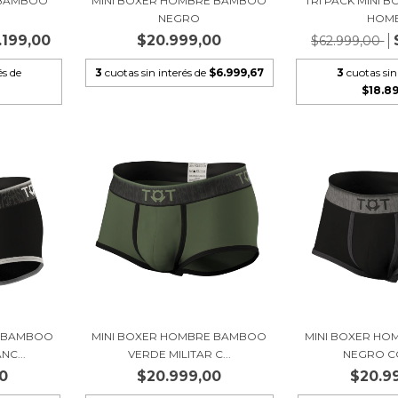
R BAMBOO
MINI BOXER HOMBRE BAMBOO
TRI PACK MINI
NEGRO
HOM
.199,00
$20.999,00
$62.999,00
és de
3
cuotas sin interés de
$6.999,67
3
cuotas sin
$18.8
E BAMBOO
MINI BOXER HOMBRE BAMBOO
MINI BOXER H
C...
VERDE MILITAR C...
NEGRO C
0
$20.999,00
$20.9