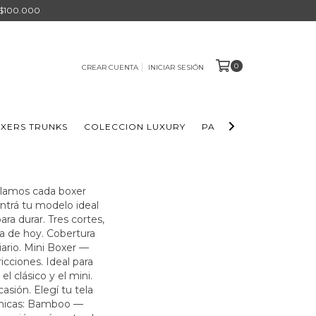
 $100.000
0
CREAR CUENTA
INICIAR SESIÓN
XERS TRUNKS
COLECCION LUXURY
PACKS BOXERS
ELL
ollamos cada boxer
ntrá tu modelo ideal
a durar. Tres cortes,
ía de hoy. Cobertura
iario. Mini Boxer —
icciones. Ideal para
l clásico y el mini.
asión. Elegí tu tela
 únicas: Bamboo —