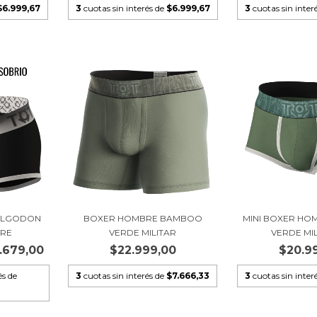
$6.999,67
3
cuotas sin interés de
$6.999,67
3
cuotas sin inter
 ALGODON
BOXER HOMBRE BAMBOO
MINI BOXER H
RE
VERDE MILITAR
VERDE MILI
.679,00
$22.999,00
$20.9
és de
3
cuotas sin interés de
$7.666,33
3
cuotas sin inter