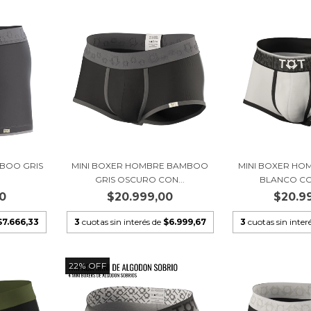
BOO GRIS
MINI BOXER HOMBRE BAMBOO
MINI BOXER H
GRIS OSCURO CON...
BLANCO CO
0
$20.999,00
$20.9
$7.666,33
3
cuotas sin interés de
$6.999,67
3
cuotas sin inter
22
%
OFF