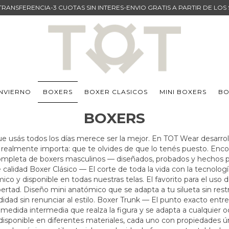
TRANSFERENCIA-3 CUOTAS SIN INTERES-ENVIO GRATIS A PARTIR DE LOS
INVIERNO
BOXERS
BOXER CLASICOS
MINI BOXERS
BO
BOXERS
que usás todos los días merece ser la mejor. En TOT Wear desarr
realmente importa: que te olvides de que lo tenés puesto. Enco
completa de boxers masculinos — diseñados, probados y hechos par
 calidad Boxer Clásico — El corte de toda la vida con la tecnolog
mico y disponible en todas nuestras telas. El favorito para el uso d
ertad. Diseño mini anatómico que se adapta a tu silueta sin restr
ad sin renunciar al estilo. Boxer Trunk — El punto exacto entre e
edida intermedia que realza la figura y se adapta a cualquier oc
disponible en diferentes materiales, cada uno con propiedades