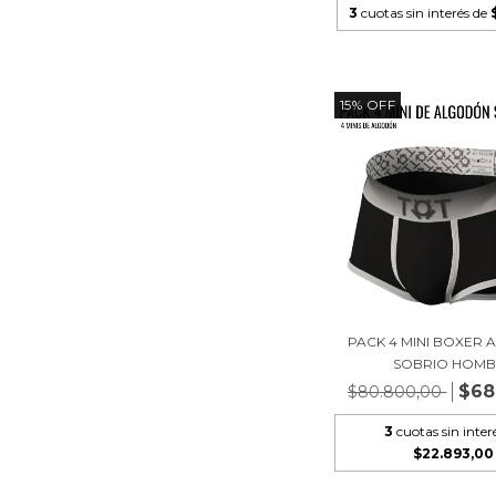
3
cuotas sin interés de
15
%
OFF
PACK 4 MINI BOXER
SOBRIO HOMB
$68
$80.800,00
3
cuotas sin inter
$22.893,00