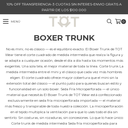
10% OFF TRANSFERENCIA-3 CUOTAS SIN INTERES-ENVIO GRATIS A
PARTIR DE LOS $100.000
MENÚ
0
BOXER TRUNK
No es mini, no es clásico — es el equilibrio exacto. El Boxer Trunk de TOT
Wear tiene el corte cuadrado de medida intermedia que realza la figura y
se adapta a cualquier ocasión, desde el día a día hasta los momentos más
exigentes. Una sola tela, el mejor material de toda la línea. Corte trunk La
medida intermedia entre el mini y el clásico que cada vez más hombres
eligen. El corte cuadrado ofrece mayor cobertura que el mini sin la
extensión total del clásico — el punto justo para quienes buscan estilo y
funcionalidad en un solo boxer. Seda Fría Microperforada — el único
material que necesitás El Boxer Trunk de TOT Wear está confeccionado
exclusivamente en seda fría microperforada importada — el material
más fresco y transpirable de toda nuestra colección. La microperforación
en el tejido multiplica la ventilación para que lo uses todo el día sin
sentirlo. Sin costuras, sin rozaduras, sin concesiones. Lo que lo hace único:
Corte trunk de medida intermedia Seda fría microperforada para