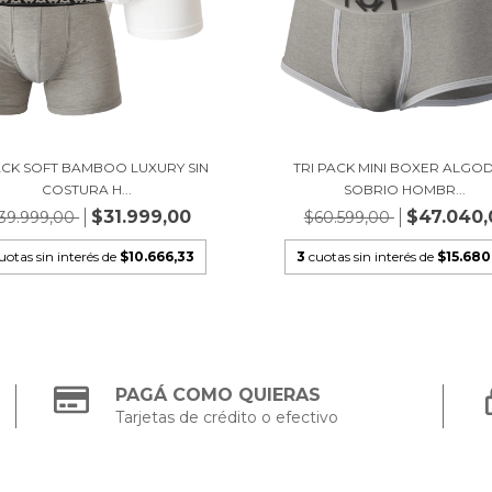
ACK SOFT BAMBOO LUXURY SIN
TRI PACK MINI BOXER ALGO
COSTURA H...
SOBRIO HOMBR...
$31.999,00
$47.040,
39.999,00
$60.599,00
uotas sin interés de
$10.666,33
3
cuotas sin interés de
$15.680
PAGÁ COMO QUIERAS
Tarjetas de crédito o efectivo