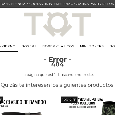
TRANSFERENCIA-3 CUOTAS SIN INTERES-ENVIO GRATIS A PARTIR DE LOS
INVIERNO
BOXERS
BOXER CLASICOS
MINI BOXERS
BO
- Error -
404
La página que estás buscando no existe.
Quizás te interesen los siguientes productos.
F
10
%
OFF