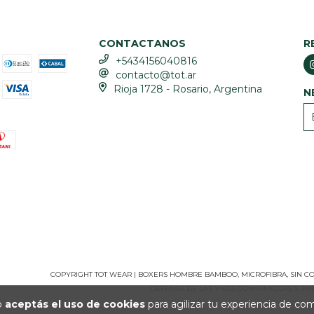
CONTACTANOS
R
+5434156040816
contacto@tot.ar
Rioja 1728 - Rosario, Argentina
N
COPYRIGHT TOT WEAR | BOXERS HOMBRE BAMBOO, MICROFIBRA, SIN COS
DEFENSA DE LAS Y LOS CONSUMIDORES. P
io
aceptás el uso de cookies
para agilizar tu experiencia de co