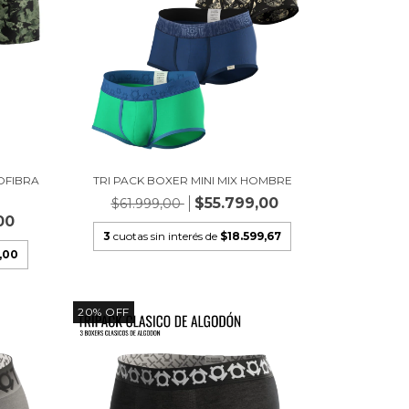
OFIBRA
TRI PACK BOXER MINI MIX HOMBRE
$55.799,00
$61.999,00
00
3
cuotas sin interés de
$18.599,67
,00
20
%
OFF