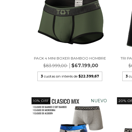
PACK 4 MINI BOXER BAMBOO HOMBRE
TRI 
$67.199,00
$83.999,00
$
3
cuotas sin interés de
$22.399,67
3
cu
NUEVO
10
%
OFF
20
%
O