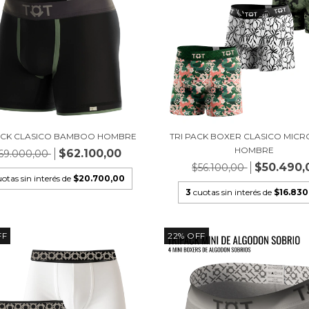
PACK CLASICO BAMBOO HOMBRE
TRI PACK BOXER CLASICO MICR
HOMBRE
$62.100,00
69.000,00
$50.490,
$56.100,00
otas sin interés de
$20.700,00
3
cuotas sin interés de
$16.830
FF
22
%
OFF