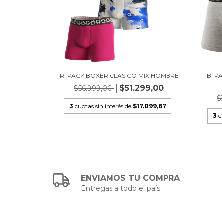
TRI PACK BOXER CLASICO MIX HOMBRE
BI P
$51.299,00
$56.999,00
$
3
cuotas sin interés de
$17.099,67
3
c
ENVIAMOS TU COMPRA
Entregas a todo el país