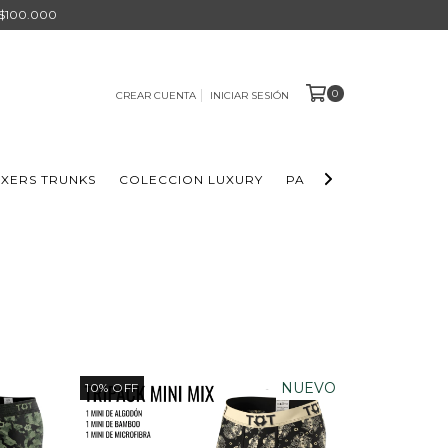
 $100.000
0
CREAR CUENTA
INICIAR SESIÓN
XERS TRUNKS
COLECCION LUXURY
PACKS BOXERS
ELL
NUEVO
10
%
OFF